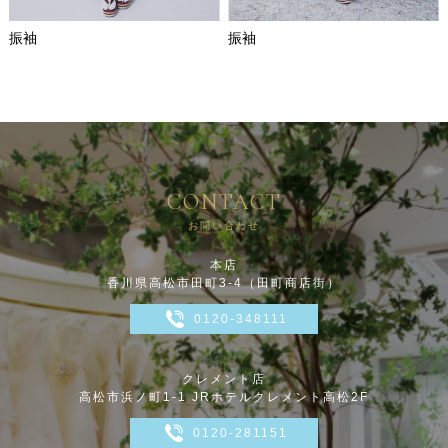
振袖
振袖
CONTACT
お問い合わせ
本店
香川県高松市田町3-4（田町商店街）
0120-348111
クレメント店
高松市浜ノ町1-1 JRホテルクレメント高松2F
0120-281151