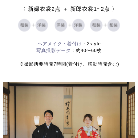
〈 新婦衣裳2点 ＋ 新郎衣裳1~2点 〉
ヘアメイク・着付け
：2style
写真撮影データ
：約40〜60枚
※撮影所要時間7時間(着付け、移動時間含む)