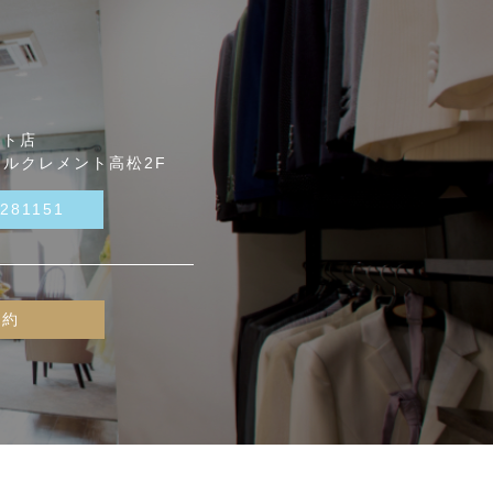
ント店
テルクレメント高松2F
-281151
予約