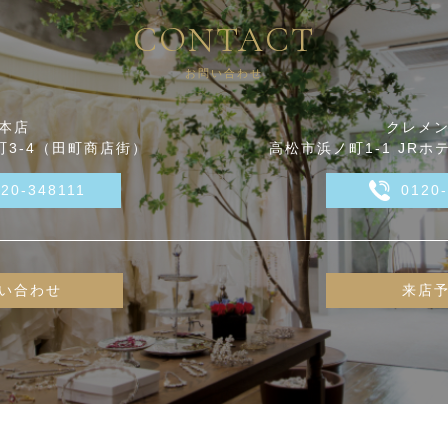
CONTACT
お問い合わせ
本店
クレメ
3-4（田町商店街）
高松市浜ノ町1-1 JRホ
120-348111
0120
い合わせ
来店