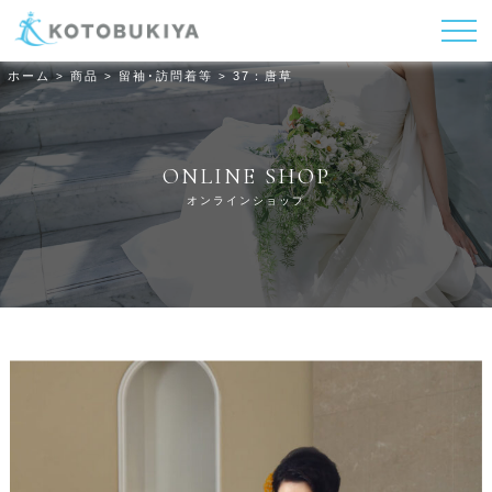
ホーム
商品
留袖･訪問着等
37：唐草
>
>
>
ONLINE SHOP
オンラインショップ