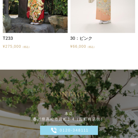
T233
30：ピンク
¥275,000
¥66,000
（税込）
（税込）
CONTACT
お問い合わせ
本店
香川県高松市田町3-4（田町商店街）
0120-348111