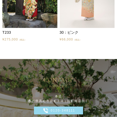
T233
30：ピンク
¥275,000
¥66,000
（税込）
（税込）
CONTACT
お問い合わせ
本店
香川県高松市田町3-4（田町商店街）
0120-348111