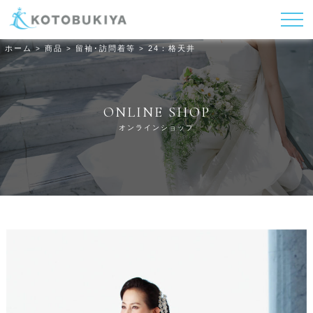
ホーム
商品
留袖･訪問着等
24：格天井
>
>
>
ONLINE SHOP
オンラインショップ