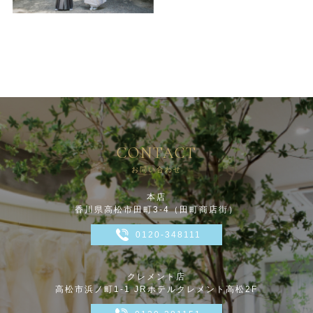
CONTACT
お問い合わせ
本店
香川県高松市田町3-4（田町商店街）
0120-348111
クレメント店
高松市浜ノ町1-1 JRホテルクレメント高松2F