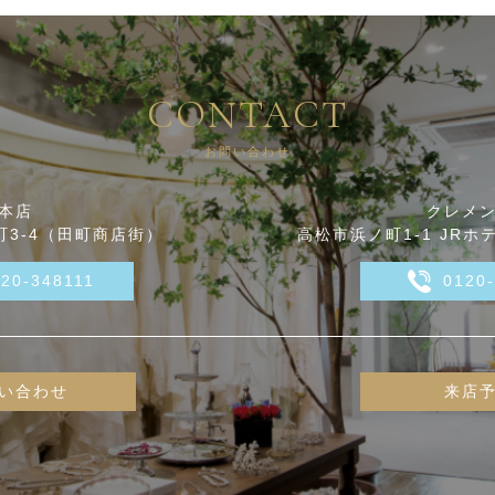
CONTACT
お問い合わせ
本店
クレメ
3-4（田町商店街）
高松市浜ノ町1-1 JRホ
120-348111
0120
い合わせ
来店