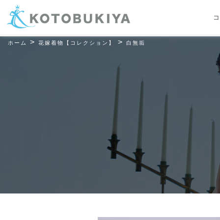
コ
>
>
ホーム
花嫁着物【コレクション】
白無垢