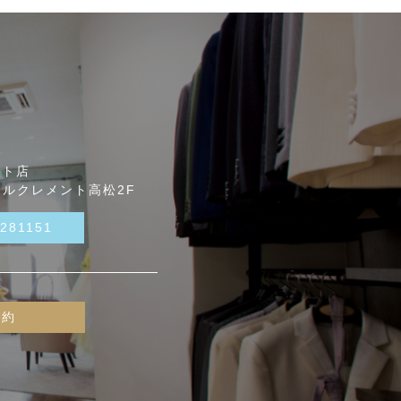
ント店
テルクレメント高松2F
-281151
予約