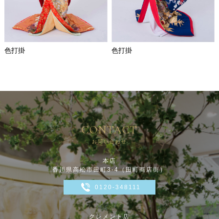
色打掛
色打掛
CONTACT
お問い合わせ
本店
香川県高松市田町3-4（田町商店街）
0120-348111
クレメント店